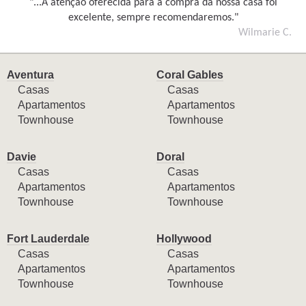
"...A atenção oferecida para a compra da nossa casa foi
excelente, sempre recomendaremos."
Wilmarie C.
Aventura
Coral Gables
Casas
Casas
Apartamentos
Apartamentos
Townhouse
Townhouse
Davie
Doral
Casas
Casas
Apartamentos
Apartamentos
Townhouse
Townhouse
Fort Lauderdale
Hollywood
Casas
Casas
Apartamentos
Apartamentos
Townhouse
Townhouse