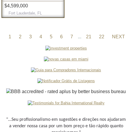
$4,599,000
Fort Lauderdale, FL
1
2
3
4
5
6
7
...
21
22
NEXT
"...Seu profissionalismo em sugestões e direções nos ajudaram
a vender nossa casa por um bom preço e tão rápido quanto