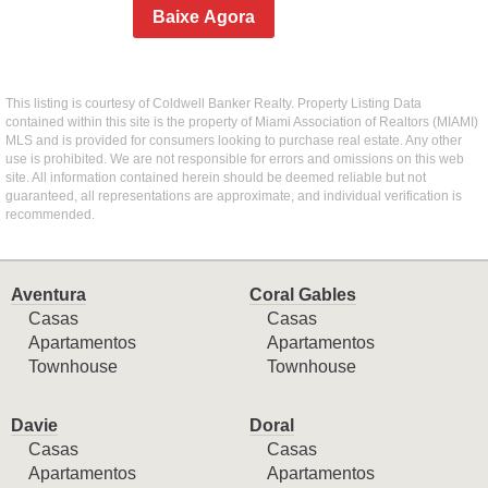
Baixe Agora
This listing is courtesy of Coldwell Banker Realty. Property Listing Data
contained within this site is the property of Miami Association of Realtors (MIAMI)
MLS and is provided for consumers looking to purchase real estate. Any other
use is prohibited. We are not responsible for errors and omissions on this web
site. All information contained herein should be deemed reliable but not
guaranteed, all representations are approximate, and individual verification is
recommended.
Aventura
Coral Gables
Casas
Casas
Apartamentos
Apartamentos
Townhouse
Townhouse
Davie
Doral
Casas
Casas
Apartamentos
Apartamentos